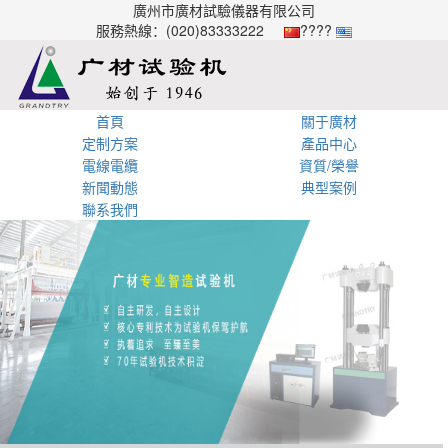
廣州市廣材試驗儀器有限公司
服務熱線：(020)83333222
????
首頁
關于廣材
定制方案
產品中心
電線電纜
資質/榮譽
新聞動態
典型案例
聯系我們